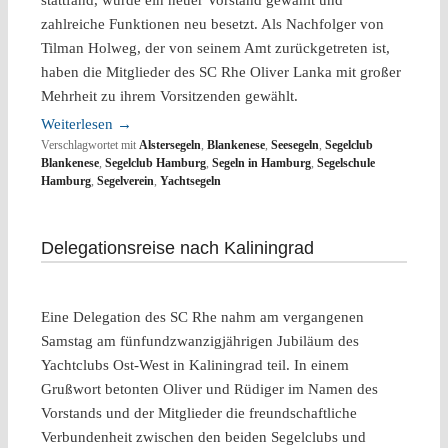
zahlreiche Funktionen neu besetzt. Als Nachfolger von
Tilman Holweg, der von seinem Amt zurückgetreten ist,
haben die Mitglieder des SC Rhe Oliver Lanka mit großer
Mehrheit zu ihrem Vorsitzenden gewählt.
Weiterlesen
→
Verschlagwortet mit
Alstersegeln
,
Blankenese
,
Seesegeln
,
Segelclub
Blankenese
,
Segelclub Hamburg
,
Segeln in Hamburg
,
Segelschule
Hamburg
,
Segelverein
,
Yachtsegeln
Delegationsreise nach Kaliningrad
Eine Delegation des SC Rhe nahm am vergangenen
Samstag am fünfundzwanzigjährigen Jubiläum des
Yachtclubs Ost-West in Kaliningrad teil. In einem
Grußwort betonten Oliver und Rüdiger im Namen des
Vorstands und der Mitglieder die freundschaftliche
Verbundenheit zwischen den beiden Segelclubs und