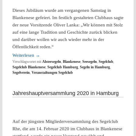
Dieses Jubiläum wurde am vergangenen Samstag in
Blankenese gefeiert. Im festlich gestalteten Clubhaus sagte
der neue Vorsitzende Oliver Lanka: „Wir können mit Stolz
auf eine lange Tradition und Geschichte zurück blicken
und darüber wollen wir auch wieder mehr in der
Öffentlichkeit reden.“
Weiterlesen
→
Verschlagwortet mit
Alstersegeln
,
Blankenese
,
Seesegeln
,
Segelclub
,
Segelclub Blankenese
,
Segelclub Hamburg
,
Segeln in Hamburg
,
Segelverein
,
Veranstaltungen Segelclub
Jahreshauptversammlung 2020 in Hamburg
Auf der jüngsten Mitgliederversammlung des Segelclub
Rhe, die am 14. Februar 2020 im Clubhaus in Blankenese
stattfand, wurde ein neuer Vorstand gewählt und