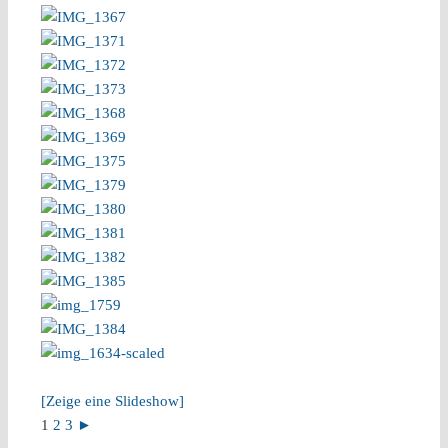
[Zeige eine Slideshow]
1
2
3
►