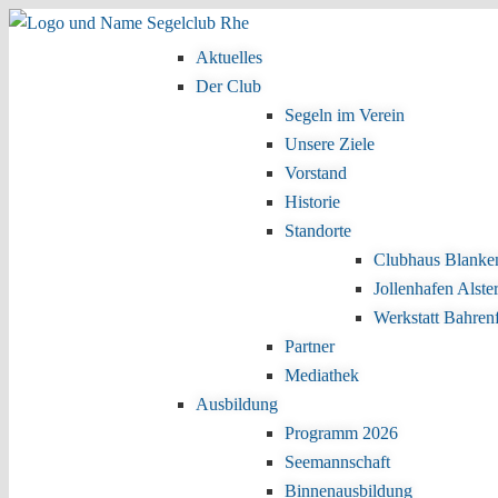
Zum Inhalt wechseln
Zum sekundären Inhalt wechseln
Aktuelles
Hauptmenü
Der Club
Segeln im Verein
Unsere Ziele
Vorstand
Historie
Standorte
Clubhaus Blanke
Jollenhafen Alste
Werkstatt Bahren
Partner
Mediathek
Ausbildung
Programm 2026
Seemannschaft
Binnenausbildung