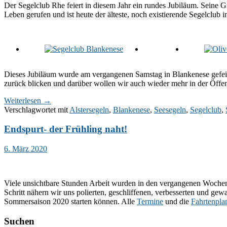
Der Segelclub Rhe feiert in diesem Jahr ein rundes Jubiläum. Seine
Leben gerufen und ist heute der älteste, noch existierende Segelclub 
Dieses Jubiläum wurde am vergangenen Samstag in Blankenese gefeiert
zurück blicken und darüber wollen wir auch wieder mehr in der Öffent
Weiterlesen
→
Verschlagwortet mit
Alstersegeln
,
Blankenese
,
Seesegeln
,
Segelclub
,
Endspurt- der Frühling naht!
6. März 2020
Viele unsichtbare Stunden Arbeit wurden in den vergangenen Wochen v
Schritt nähern wir uns polierten, geschliffenen, verbesserten und gewa
Sommersaison 2020 starten können. Alle
Termine
und die
Fahrtenpl
Suchen