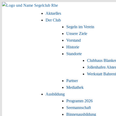
Zum Inhalt wechseln
Zum sekundären Inhalt wechseln
Aktuelles
Hauptmenü
Der Club
Segeln im Verein
Unsere Ziele
Vorstand
Historie
Standorte
Clubhaus Blanke
Jollenhafen Alste
Werkstatt Bahren
Partner
Mediathek
Ausbildung
Programm 2026
Seemannschaft
Binnenausbildung