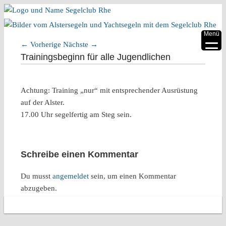
▼
Menü
←
Vorherige
Nächste
→
▼
Artikelnavigation
Trainingsbeginn für alle Jugendlichen
▼
Achtung: Training „nur“ mit entsprechender Ausrüstung
▼
auf der Alster.
▼
17.00 Uhr segelfertig am Steg sein.
▼
Schreibe einen Kommentar
Du musst
angemeldet
sein, um einen Kommentar
abzugeben.
Copyright 2026 Segelclub Rhe e.V.