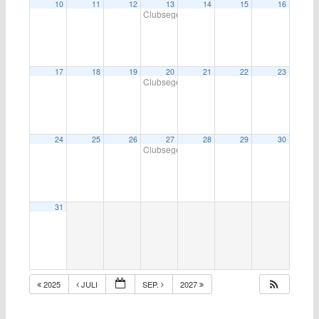
10
11
12
13
14
15
16
Clubsegeln auf der Alster
18:00
17
18
19
20
21
22
23
Clubsegeln auf der Alster
18:00
24
25
26
27
28
29
30
Clubsegeln auf der Alster
18:00
31
2025
JULI
SEP.
2027