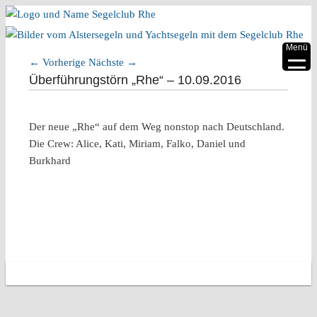
▼
Menü
←
Vorherige
Nächste
→
▼
Artikelnavigation
Überführungstörn „Rhe“ – 10.09.2016
▼
Der neue „Rhe“ auf dem Weg nonstop nach Deutschland.
▼
Die Crew: Alice, Kati, Miriam, Falko, Daniel und
▼
Burkhard
▼
Copyright 2026 Segelclub Rhe e.V.