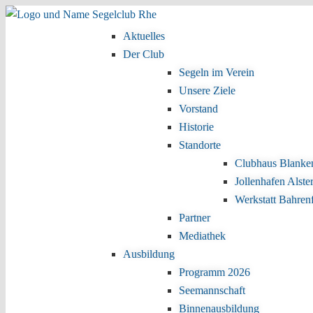
Zum Inhalt wechseln
Zum sekundären Inhalt wechseln
Aktuelles
Hauptmenü
Der Club
Segeln im Verein
Unsere Ziele
Vorstand
Historie
Standorte
Clubhaus Blanke
Jollenhafen Alste
Werkstatt Bahren
Partner
Mediathek
Ausbildung
Programm 2026
Seemannschaft
Binnenausbildung