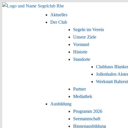
Zum Inhalt wechseln
Zum sekundären Inhalt wechseln
Aktuelles
Hauptmenü
Der Club
Segeln im Verein
Unsere Ziele
Vorstand
Historie
Standorte
Clubhaus Blanke
Jollenhafen Alste
Werkstatt Bahren
Partner
Mediathek
Ausbildung
Programm 2026
Seemannschaft
Binnenausbildung