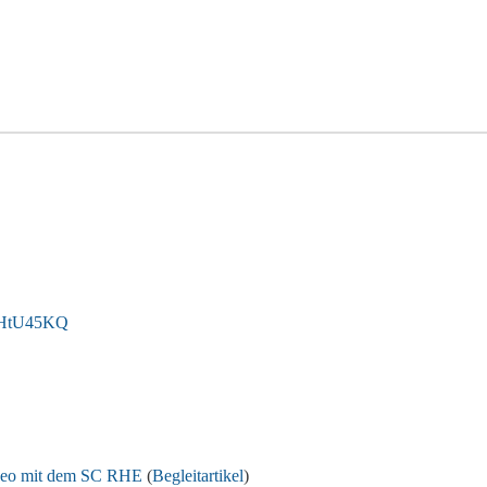
zHtU45KQ
deo mit dem SC RHE
(
Begleitartikel
)