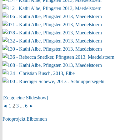
[Zeige eine Slideshow]
◄
1
2
3
...
6
►
Fotoprojekt Elbtonnen