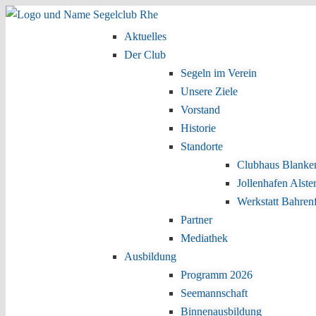
Zum Inhalt wechseln
Zum sekundären Inhalt wechseln
Aktuelles
Hauptmenü
Der Club
Segeln im Verein
Unsere Ziele
Vorstand
Historie
Standorte
Clubhaus Blanke
Jollenhafen Alste
Werkstatt Bahren
Partner
Mediathek
Ausbildung
Programm 2026
Seemannschaft
Binnenausbildung