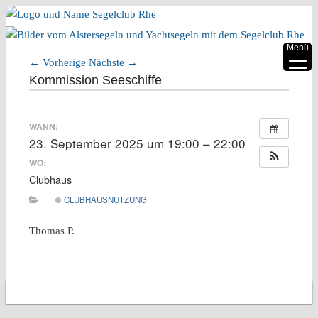
▼
Menü
←
Vorherige
Nächste
→
▼
Artikelnavigation
Kommission Seeschiffe
▼
WANN:
▼
23. September 2025 um 19:00 – 22:00
▼
WO:
Clubhaus
▼
CLUBHAUSNUTZUNG
Thomas P.
Copyright 2026 Segelclub Rhe e.V.