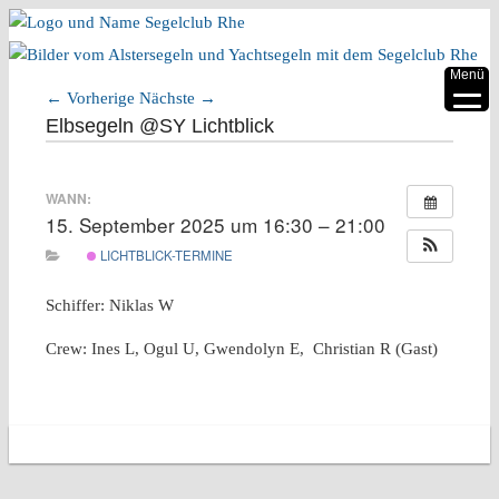
▼
Menü
←
Vorherige
Nächste
→
▼
Artikelnavigation
Elbsegeln @SY Lichtblick
▼
WANN:
▼
15. September 2025 um 16:30 – 21:00
▼
LICHTBLICK-TERMINE
▼
Schiffer: Niklas W
Crew: Ines L, Ogul U, Gwendolyn E, Christian R (Gast)
Copyright 2026 Segelclub Rhe e.V.