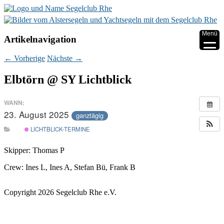
▼
Menü
Artikelnavigation
▼
←
Vorherige
Nächste
→
▼
Elbtörn @ SY Lichtblick
▼
WANN:
23. August 2025
▼
ganztägig
LICHTBLICK-TERMINE
▼
Skipper: Thomas P
Crew: Ines L, Ines A, Stefan Bü, Frank B
Copyright 2026 Segelclub Rhe e.V.