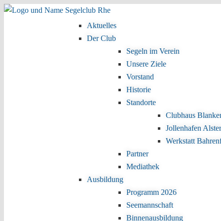
Zum Inhalt wechseln
Zum sekundären Inhalt wechseln
Aktuelles
Hauptmenü
Der Club
Segeln im Verein
Unsere Ziele
Vorstand
Historie
Standorte
Clubhaus Blanke
Jollenhafen Alste
Werkstatt Bahren
Partner
Mediathek
Ausbildung
Programm 2026
Seemannschaft
Binnenausbildung