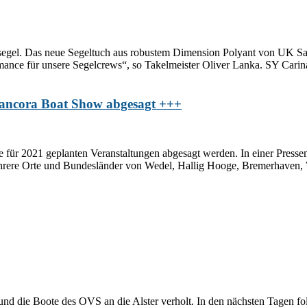
segel. Das neue Segeltuch aus robustem Dimension Polyant von UK Sails
ormance für unsere Segelcrews“, so Takelmeister Oliver Lanka. SY Carin
 ancora Boat Show abgesagt +++
alle für 2021 geplanten Veranstaltungen abgesagt werden. In einer Press
ehrere Orte und Bundesländer von Wedel, Hallig Hooge, Bremerhaven,
nd die Boote des OVS an die Alster verholt. In den nächsten Tagen folg